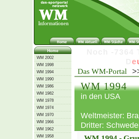
N
o
c
h
-
7
3
6
4
Home
WM 2002
D
e
WM 1998
>
Das WM-Portal
WM 1994
WM 1990
WM 1994
WM 1986
WM 1982
in den USA
WM 1978
WM 1974
Weltmeister: Bras
WM 1970
WM 1966
Dritter: Schweden
WM 1962
WM 1958
WM 1994 - Grup