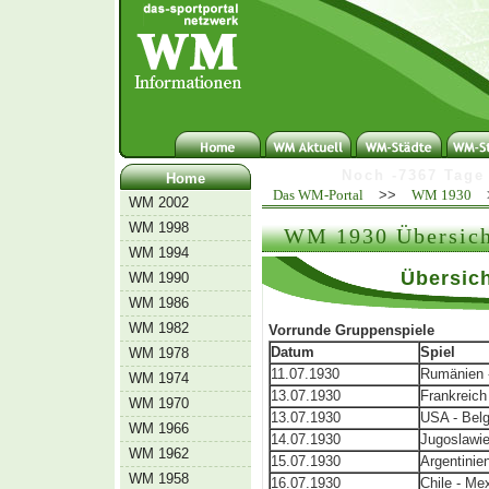
N
o
c
h
-
7
3
6
7
T
a
g
e
Home
Das WM-Portal
>>
WM 1930
WM 2002
WM 1998
WM 1930 Übersicht
WM 1994
Übersich
WM 1990
WM 1986
WM 1982
Vorrunde Gruppenspiele
Datum
Spiel
WM 1978
11.07.1930
Rumänien 
WM 1974
13.07.1930
Frankreich
WM 1970
13.07.1930
USA - Belg
WM 1966
14.07.1930
Jugoslawie
WM 1962
15.07.1930
Argentinie
WM 1958
16.07.1930
Chile - Me